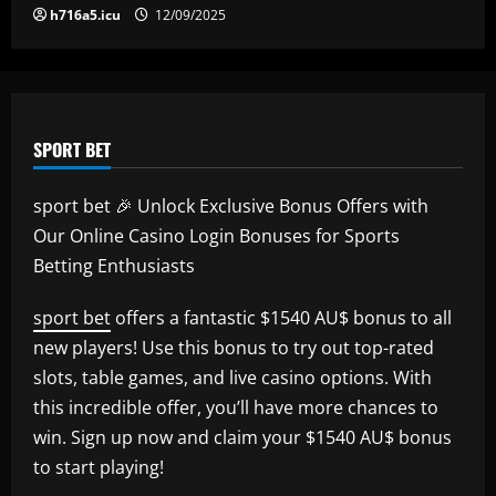
h716a5.icu
12/09/2025
SPORT BET
sport bet 🎉 Unlock Exclusive Bonus Offers with
Our Online Casino Login Bonuses for Sports
Betting Enthusiasts
sport bet
offers a fantastic $1540 AU$ bonus to all
new players! Use this bonus to try out top-rated
slots, table games, and live casino options. With
this incredible offer, you’ll have more chances to
win. Sign up now and claim your $1540 AU$ bonus
to start playing!