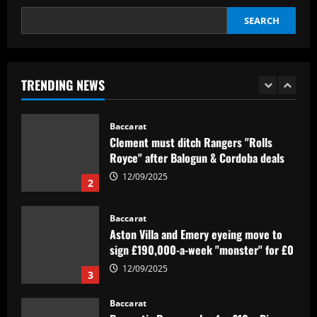
12/09/2025
SEARCH
Baccarat
Clement must ditch Rangers "Rolls
Royce" after Balogun & Cordoba deals
TRENDING NEWS
12/09/2025
2
Baccarat
Aston Villa and Emery eyeing move to
sign £190,000-a-week "monster" for £0
12/09/2025
3
Baccarat
Romantic Rooney plan for £10m Disney+
documentary revealed ahead of Wayne
heading to America & Coleen seeing
Man Utd academy prospect Kai do ‘his
4
own thing’
Baccarat
12/09/2025