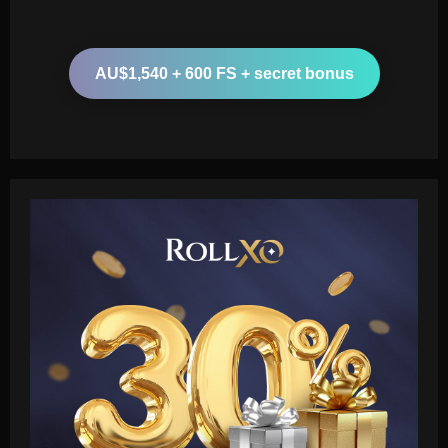
AU$1,540 + 600 FS + secret bonus