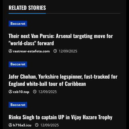
t
RELATED STORIES
n
Baccarat
a
Their next Van Persie: Arsenal targeting move for
v
"world-class" forward
i
rastrear-estafeta.com
12/09/2025
g
Baccarat
a
Jafer Chohan, Yorkshire legspinner, fast-tracked for
England white-ball tour of Caribbean
t
csb10.top
12/09/2025
i
Baccarat
o
Rinku Singh to captain UP in Vijay Hazare Trophy
n
h716a5.icu
12/09/2025