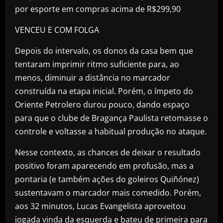
por esporte em compras acima de R$299,90
VENCEU E COM FOLGA
Depois do intervalo, os donos da casa bem que
tentaram imprimir ritmo suficiente para, ao
menos, diminuir a distância no marcador
construída na etapa inicial. Porém, o ímpeto do
Oriente Petrolero durou pouco, dando espaço
para que o clube de Bragança Paulista retomasse o
controle e voltasse a habitual produção no ataque.
Nesse contexto, as chances de deixar o resultado
positivo foram aparecendo em profusão, mas a
pontaria (e também ações do goleiros Quiñónez)
sustentavam o marcador mais comedido. Porém,
aos 32 minutos, Lucas Evangelista aproveitou
jogada vinda da esquerda e bateu de primeira para