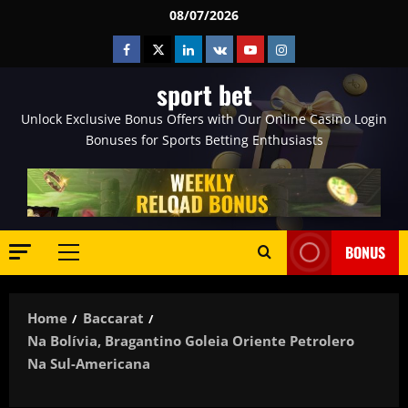
Skip
08/07/2026
to
Facebook
Twitter
Linkedin
VK
Youtube
Instagram
content
sport bet
Unlock Exclusive Bonus Offers with Our Online Casino Login
Bonuses for Sports Betting Enthusiasts
BONUS
Primary
Menu
Home
Baccarat
Na Bolívia, Bragantino Goleia Oriente Petrolero
Na Sul-Americana