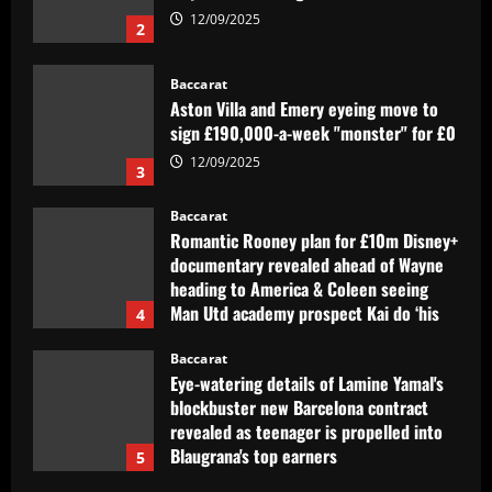
sign £190,000-a-week "monster" for £0
12/09/2025
3
Baccarat
Romantic Rooney plan for £10m Disney+
documentary revealed ahead of Wayne
heading to America & Coleen seeing
Man Utd academy prospect Kai do ‘his
4
own thing’
Baccarat
12/09/2025
Eye-watering details of Lamine Yamal's
blockbuster new Barcelona contract
revealed as teenager is propelled into
Blaugrana's top earners
5
12/09/2025
Baccarat
São Paulo x Atlético-GO: onde assistir,
prováveis times e desfalques do jogo
pela Copa Sul-Americana
1