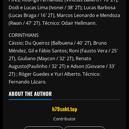
Dodi e Lucas Lima (Ivonei / 38′ 2T); Lucas Barbosa
(Lucas Braga / 16′ 2T), Marcos Leonardo e Mendoza
(Rwan / 47′ 2T). Técnico: Odair Hellmann.
CORINTHIANS
​Cássio; Du Queiroz (Balbuena / 40′ 2T), Bruno
Méndez, Gil e Fábio Santos; Roni (Fausto Vera / 25′
2T), Giuliano (Maycon / 32′ 2T), Renato
Augusto(Paulinho / 32′ 2T) e Adson (Giovane / 33′
2T) ; Róger Guedes e Yuri Alberto. Técnico:
Fernando Lázaro.
ABOUT THE AUTHOR
h79snht.top
Contributor