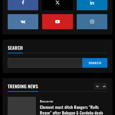
own thing’
Baccarat
12/09/2025
Eye-watering details of Lamine Yamal's
blockbuster new Barcelona contract
revealed as teenager is propelled into
Blaugrana's top earners
5
12/09/2025
Baccarat
São Paulo x Atlético-GO: onde assistir,
SEARCH
prováveis times e desfalques do jogo
pela Copa Sul-Americana
1
SEARCH
12/09/2025
Baccarat
Clement must ditch Rangers "Rolls
TRENDING NEWS
Royce" after Balogun & Cordoba deals
12/09/2025
2
Baccarat
Aston Villa and Emery eyeing move to