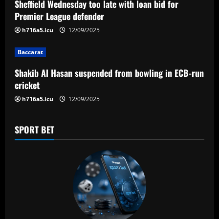
a
Sheffield Wednesday too late with loan bid for
Premier League defender
t
h716a5.icu
12/09/2025
i
Baccarat
o
Shakib Al Hasan suspended from bowling in ECB-run
n
cricket
h716a5.icu
12/09/2025
SPORT BET