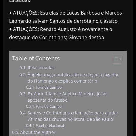
+ ATUAÇÕES: Estrelas de Lucas Barbosa e Marcos
Leonardo salvam Santos de derrota no clássico
+ ATUAÇÕES: Renato Augusto é novamente o
destaque do Corinthians; Giovane destoa
Table of Contents
Relacionadas
Ângelo apaga publicação de elogio a jogador
do Flamengo e explica comentário
Fora de Campo
Ex-Corinthians e Atlético Mineiro, Jô se
aposenta do futebol
Fora de Campo
Santos e Corinthians criam ação para ajudar
vítimas das chuvas no litoral de São Paulo
Futebol Nacional
About the Author