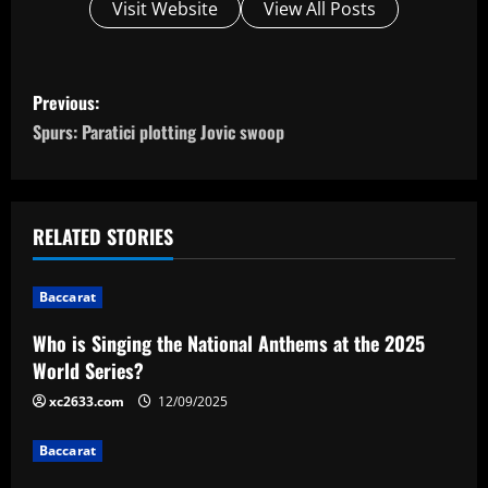
Visit Website
View All Posts
P
Previous:
o
Spurs: Paratici plotting Jovic swoop
s
t
RELATED STORIES
n
Baccarat
a
Who is Singing the National Anthems at the 2025
v
World Series?
i
xc2633.com
12/09/2025
g
Baccarat