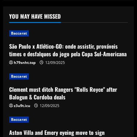
12/09/2025
YOU MAY HAVE MISSED
Baccarat
Clement must ditch Rangers "Rolls
Royce" after Balogun & Cordoba deals
Baccarat
12/09/2025
2
São Paulo x Atlético-GO: onde assistir, prováveis
times e desfalques do jogo pela Copa Sul-Americana
Baccarat
Aston Villa and Emery eyeing move to
h79snht.top
12/09/2025
sign £190,000-a-week "monster" for £0
Baccarat
12/09/2025
3
Clement must ditch Rangers "Rolls Royce" after
Baccarat
Balogun & Cordoba deals
Romantic Rooney plan for £10m Disney+
documentary revealed ahead of Wayne
z3u9t.icu
12/09/2025
heading to America & Coleen seeing
Man Utd academy prospect Kai do ‘his
4
Baccarat
own thing’
Aston Villa and Emery eyeing move to sign
Baccarat
12/09/2025