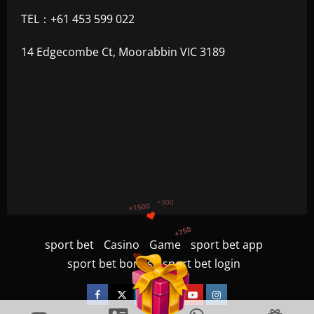
TEL：+61 453 599 022
14 Edgecombe Ct, Moorabbin VIC 3189
+1200
$
+500
sport bet
Casino
Game
sport bet app
+300
+1500
sport bet bonus
sport bet login
+750
Facebook
Twitter
Linkedin
VK
Youtube
Instagram