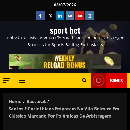
Skip
08/07/2026
to
Facebook
Twitter
Linkedin
VK
Youtube
Instagram
content
sport bet
Unlock Exclusive Bonus Offers with Our Online Casino Login
Bonuses for Sports Betting Enthusiasts
BONUS
Primary
Menu
Home
Baccarat
Santos E Corinthians Empatam Na Vila Belmiro Em
Clássico Marcado Por Polêmicas De Arbitragem