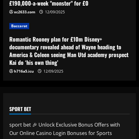
Eye-watering details of Lamine Yamal's
£190,000-a-week "monster" for £0
blockbuster new Barcelona contract
xc2633.com
12/09/2025
revealed as teenager is propelled into
Blaugrana's top earners
5
Baccarat
12/09/2025
Romantic Rooney plan for £10m Disney+
documentary revealed ahead of Wayne heading to
America & Coleen seeing Man Utd academy prospect
Kai do ‘his own thing’
h716a5.icu
12/09/2025
SPORT BET
sport bet 🎉 Unlock Exclusive Bonus Offers with
Our Online Casino Login Bonuses for Sports